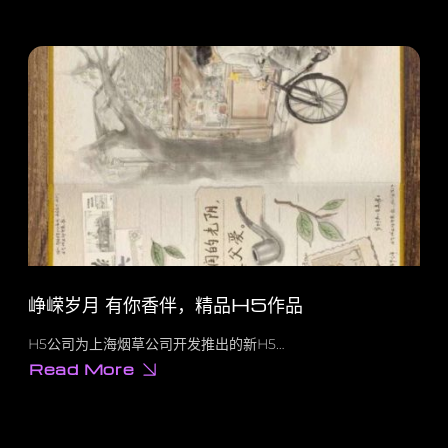
峥嵘岁月 有你香伴，精品H5作品
H5公司为上海烟草公司开发推出的新H5…
Read More
about
峥
嵘
岁
月
有