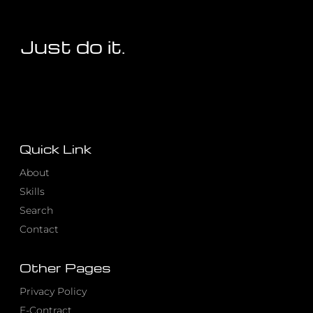
你
香
伴，
精
Just do it.
品
H5
作
品
Quick Link
About
Skills
Search
Contact
Other Pages
Privacy Policy
E-Contract