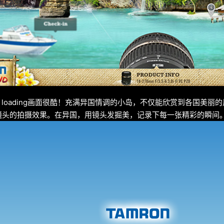
园，loading画面很酷！充满异国情调的小岛，不仅能欣赏到各国美丽的风
PZD 镜头的拍摄效果。在异国，用镜头发掘美，记录下每一张精彩的瞬间